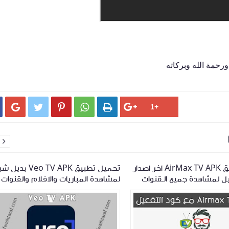
ورحمة الله وبركاته






تحميل تطبيق AirMax TV APK اخر اصدار
تحميل تطبيق Veo TV APK
ل لمشاهدة جميع الـقنوات
لمشاهدة المباريات والافلام والقنوات
الفضائية