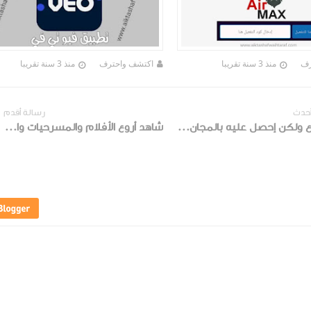
رف
منذ 3 سنة تقريبا
اكتشف واحترف
منذ 3 سنة تقريبا
أحدث
رسالة أقدم
مدفوع ولكن إحصل عليه بالمجان وشاهد كل ماتحب من قنوات العالم العربية والاوروبية RaeedTvBox
شاهد أروع الأفلام والمسرحيات والمسلسلات الترفيهية بالإضافة الى ذلك شاهد مجموعة رائعة من القنوات من خلال هذا التطبيق