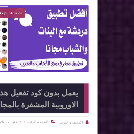
ultra tv apk 202
تطبيقات درد

2022-07-21
اكتشف واحترف
شاهد الموضوع
شاهد الموضوع
يعمل بدون كود تفعيل هذا
الاوروبية المشفرة بالمجا
الصفحة الرئيسية
قنوات ستلا
اكتشف واحترف

