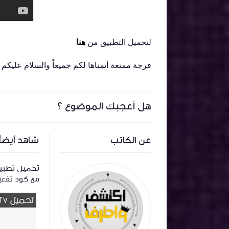
لتحميل التطبيق من
هنا
فرجة ممتعة أتمناها لكم جميعاً والسلام عليكم 
هل أعجبك الموضوع ؟
عن الكاتب
شاهد أيضاً
مز Swift Streamz
تحميل تطبيق لايف بلس Live Plus Apk
القنوات
2026 اخر اصدار لمشاهدة المباريات
مع كود تفعي
والقنوات
مباشر