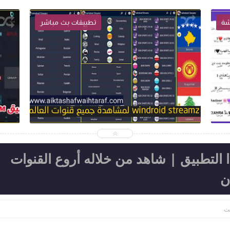
شة
تطبيقات بث مباشر
5
2022-06-04
اكتشف واحترف
ا
شاهد الموضوع
 التطبيق | شاهد من خلاله أروع القنوات
ن
يت