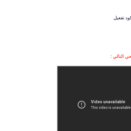
ود تفعيل
ي التالي :