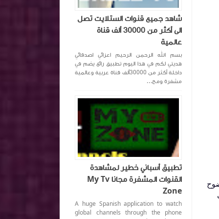
شاهد جميع قنوات الستلايت تصل
الى أكثر من 30000 ألف قناة
عالمية
بسم الله الرحمن الرحيم اعزائي اصدقائي
هديتي لكم في هذا اليوم تطبيق رائع يضم في
داخلة أكثر من 30000ألف قناة عربية وعالمية
مشفرة ومج...
تطبيق أسباني خطير لمشاهدة
القنوات المشفرة مجانا My Tv
ضوح
Zone
A huge Spanish application to watch
global channels through the phone