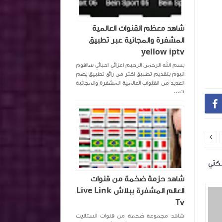
شاهد معظم القنوات العالمية
المشفرة والمجانية عبر تطبيق
yellow iptv
بسم الله الرحمن الرحيم اعزائي احبائي سااقوم
اليوم بتقديم تطبيق اكثر من رائع تطبيق يضم
العديد من القنوات العالمية المشفرة والمجانية
ت...


 بديل شبكتي
تحميل تطبيق Pinguim TV لمشاهدة
قنوات الهوت بيرد وكل قنوات العالم
APK آخر إصدار للاندرويد
شاهد حزمة ضخمة من قنوات
المشفرة مجانا عبر الهاتف
العالم المشفرة ببلاش Live Link
Tv
شاهد مجموعة ضخمة من قنوات الستلايت