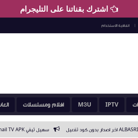
اشترك بقناتنا على التليجرام
اتفاقية الاستخدام
ات
IPTV
M3U
افلام ومسلسلات
العا
سهيل تيفي Souhail TV APK تطبيق لمشاهدة جميع قنوات العالم على الأندرويد