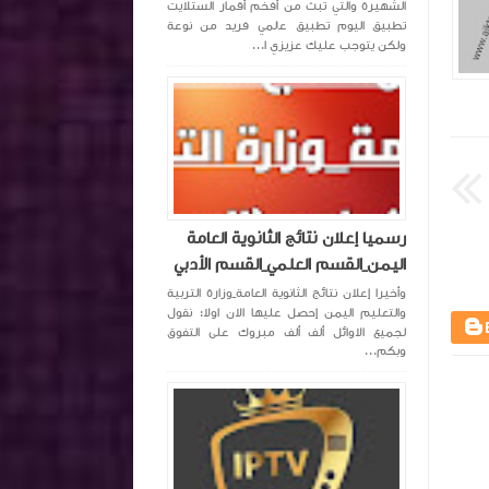
الشهيرة والتي تبث من أفخم أقمار الستلايت
تطبيق اليوم تطبيق عالمي فريد من نوعة
ولكن يتوجب عليك عزيزي ا...
اكتشف واحترف
منذ 4 سنة تقريبا
اكتشف واحترف
رسميا إعلان نتائج الثانوية العامة
اليمن_القسم العلمي_القسم الأدبي
وأخيرا إعلان نتائج الثانوية العامة_وزارة التربية
والتعليم اليمن إحصل عليها الان اولا: نقول
لجميع الاوائل ألف ألف مبروك على التفوق
وبكم...