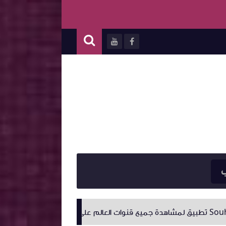
ب
تحميل تطبيق Sheikh TV APK للاندرويد لمشاهدة القنوات العالمية والمباريات مباشر