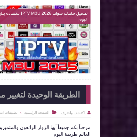
تحميل ملفات قنوات IPTV M3U 2026 محدث بتاريخ
تحميل ملفات قنوات IPTV M3U 2026 متجدد
اليوم

2023-09-08
اكتشف واحترف
شاهد الموضوع
شاهد الموضوع
الطريقة الوحيدة لتغيير م
الصفحة الرئيسية
تطبيقات اند
اكتشف واحترف


مرحباً بكم جميعاً أيها الزوار الرائعون والمت
العالم طريقة اليوم