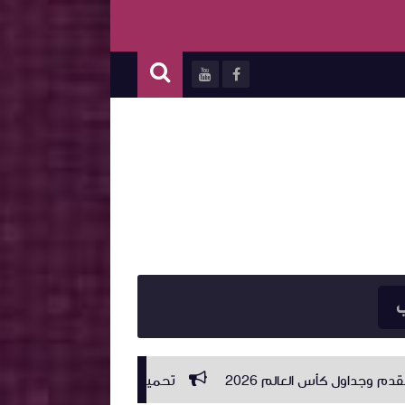
ب
تحميل اكواد اكستريم Xtream IPTV CODES 2026 متجددة يوميا دائمة ومحدثه باستمرار