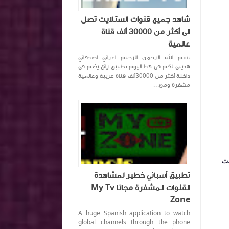
شاهد جميع قنوات الستلايت تصل
الى أكثر من 30000 ألف قناة
عالمية
بسم الله الرحمن الرحيم اعزائي اصدقائي
هديتي لكم في هذا اليوم تطبيق رائع يضم في
داخلة أكثر من 30000ألف قناة عربية وعالمية
مشفرة ومج...
نت
تطبيق أسباني خطير لمشاهدة
القنوات المشفرة مجانا My Tv
Zone
A huge Spanish application to watch
global channels through the phone