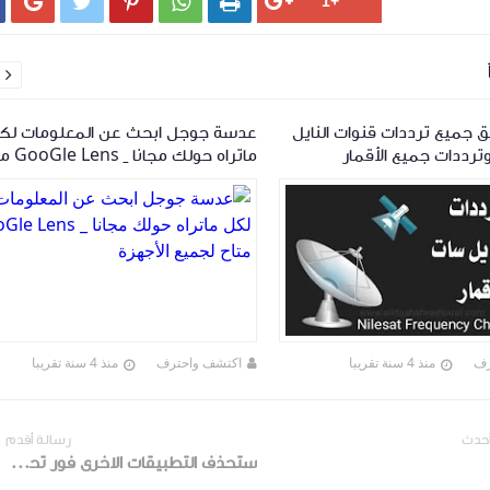






 جميع ترددات قنوات النايل
عدسة جوجل ابحث عن المعلومات لك
ترددات جميع الأقمار
ماتراه حولك مجا
لجميع الأجهزة
رف
منذ 4 سنة تقريبا
اكتشف واحترف
منذ 4 سنة تقريبا
أحدث
رسالة أقدم
ستحذف التطبيقات الاخرى فور تحميلك لهذا التطبيق الذي معه سوف تشاهد جميع محتوى العالم من القنوات