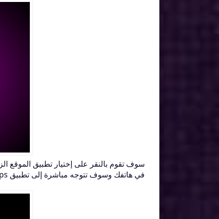
في هاتفك وسوف تتوجه مباشرة إلى تطبيق fake gps سوف تقوم بفتحه سيظهر معك بهذه الواجهه