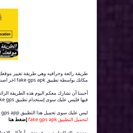
طريقة رائعة وخرافيه وهي طريقة تغيير موقعك
مكانك بواسطة تطبيق fake gps apk اخر اصدار للاندرويد
أحببنا أن نشارك معكم اليوم هذه الطريقة الرائ
فيها فليس عليك سوى إستخدام تطبيق fake gps والذي من خلاله تستطيع إختيار أي موقع في العالم
ليس عليك سوى تحميل هذا التطبيق fake gps app من الرابط التالي:
لتحميل التطبيق fake gps apk
إضغط هنا
بعد تحميلك للتطبيق سوف تذهب أولاً إلى الاع