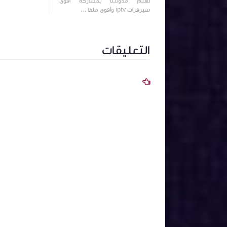
تهتم مدونتنا بمشاركة أقوى
سيرفرات iptv وأقوى ملفا ...
التعليقات