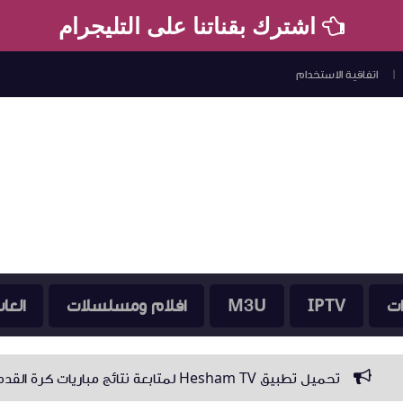
اشترك بقناتنا على التليجرام
اتفاقية الاستخدام
ات
IPTV
M3U
افلام ومسلسلات
العا
تح