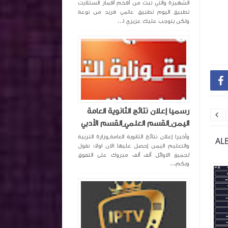
الشهيرة والتي تبث من أفخم أقمار الستلايت
تطبيق اليوم تطبيق عالمي فريد من نوعة
ولكن يتوجب عليك عزيزي ا...

رسميا إعلان نتائج الثانوية العامة

اليمن_القسم العلمي_القسم الأدبي
وأخيرا إعلان نتائج الثانوية العامة_وزارة التربية
ALBASRI TV
تحميل تطبيق AirMax TV APK اخر اصدار
والتعليم اليمن إحصل عليها الان اولا: نقول
مع كود تفعيل لمشاهدة جميع الـقنوات
لمشاهدة القنوات
لجميع الاوائل ألف ألف مبروك على التفوق
مباشر
التفعيل
وبكم...