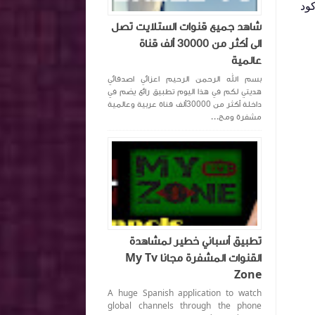
كود
شاهد جميع قنوات الستلايت تصل
الى أكثر من 30000 ألف قناة
عالمية
بسم الله الرحمن الرحيم اعزائي اصدقائي
هديتي لكم في هذا اليوم تطبيق رائع يضم في
داخلة أكثر من 30000ألف قناة عربية وعالمية
مشفرة ومج...
تطبيق أسباني خطير لمشاهدة
القنوات المشفرة مجانا My Tv
Zone
A huge Spanish application to watch
global channels through the phone