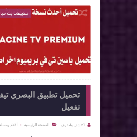
تطبيقات بث مباشر
تطبيقات بث مبا

2022-09-03
اكتشف واحترف
شاهد الموضوع
شاهد الموضوع
تفعيل
الصفحة الرئيسية
أفلام ومسل
اكتشف واحترف

