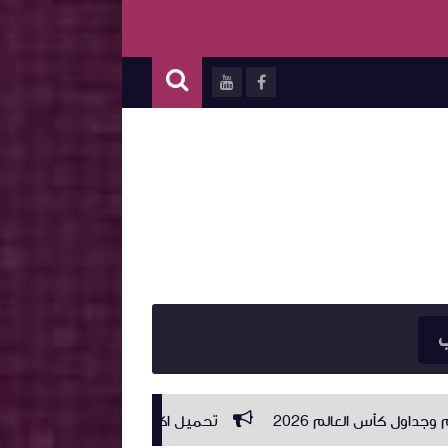
ب
ميل اكواد اكستريم Xtream IPTV CODES 2026 متجددة يوميا دائمة ومحدثه باستمرار