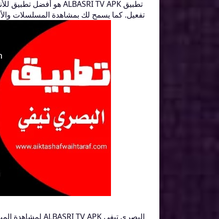
تطبيق ALBASRI TV APK هو 
تفعيل. كما يسمح لك بمشاهدة المسلسلات والأفلا
البصري تيفي ALBASRI TV APK لمشاهدة المباريات والقنوات بث مباشر بدون تقطيع