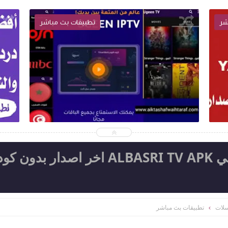
شر
تطبيقات بث مباشر
2023-05-01
اكتشف واحترف
ا
شاهد الموضوع
تحميل تطبيق البصري تيفي ALBASRI TV APK اخر اصدار بدون كو
سلات
تطبيقات بث مباشر