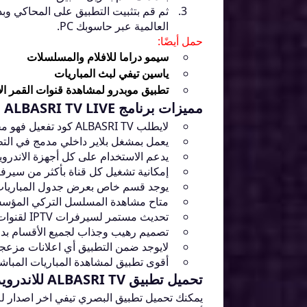
ثم قم بتثبيت التطبيق على المحاكي وب
العالمية عبر حاسوبك PC.
حمل أيضًا:
سيمو دراما للافلام والمسلسلات
ياسين تيفي لبث المباريات
تطبيق موبدرو لمشاهدة قنوات القمر الا
مميزات برنامج ALBASRI TV LIVE
لايطلب ALBASRI TV كود تفعيل فهو مجاني 100%.
يعمل بمشغل بلاير داخلي مدمج في التط
يدعم الاستخدام على كل أجهزة الاندرويد الذكية بنظام 5.0 والأحدث. وغير متو
إمكانية تشغيل كل قناة بأكثر من سيرفر
يوجد قسم خاص بعرض جدول المباريات 
متاح مشاهدة المسلسل التركي المؤس
تحديث مستمر لسيرفرات IPTV لقنوات التطبيق.
تصميم رهيب وجذاب لجميع الأقسام بدا
لايوجد ضمن التطبيق أي اعلانات مزعجة
أقوى تطبيق لمشاهدة المباريات المباش
تحميل تطبيق ALBASRI TV للاندرويد
يمكنك تحميل تطبيق البصري تيفي اخر اصدار للا