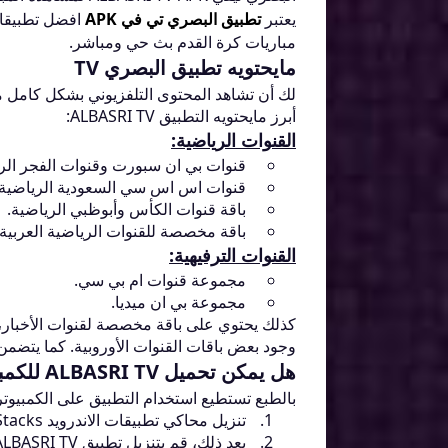
يعتبر
تطبيق البصري تي في APK
افضل تطبيقات
مباريات كرة القدم بث حي ومباشر.
مايحتويه تطبيق البصري TV
أبرز مايحتويه التطبيق ALBASRI TV:
القنوات الرياضية:
قنوات بي ان سبورت وقنوات الفجر الري
قنوات اس اس سي السعودية الرياضية.
باقة قنوات الكأس وأبوظبي الرياضية.
باقة مخصصة للقنوات الرياضية العربية.
القنوات الترفيهية:
مجموعة قنوات ام بي سي.
مجموعة بي ان ميديا.
كذلك يحتوي على باقة مخصصة لقنوات الأخبار، وب
وجود بعض باقات القنوات الأوروبية. كما يت
هل يمكن تحميل ALBASRI TV للكمبيوتر؟
بالطبع تستطيع استخدام التطبيق على الكمبيوتر
تنزيل محاكي تطبيقات الاندرويد BlueStacks وتنصيبه.
بعد ذلك، قم بتنزيل تطبيق ALBASRI TV من الرابط في نهاية هذا المقال.