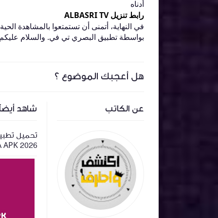
أدناه
رابط تنزيل ALBASRI TV
في النهاية، أتمنى أن تستمتعوا بالمشاهدة الحية
بواسطة تطبيق البصري تي في. والسلام عليكم و
هل أعجبك الموضوع ؟
عن الكاتب
شاهد أيضاً
م DOKAN
تحميل تطبيق انمي سلاير ANIME
SLAYER 2026 اخر اصدار وتحديث
والشاشات